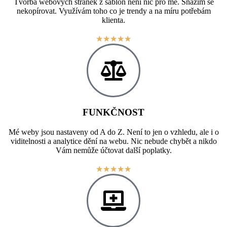
Tvorba webových stránek z šablon není nic pro mě. Snažím se
nekopírovat. Využívám toho co je trendy a na míru potřebám
klienta.
★
★
★
★
★
FUNKČNOST
Mé weby jsou nastaveny od A do Z. Není to jen o vzhledu, ale i o
viditelnosti a analytice dění na webu. Nic nebude chybět a nikdo
Vám nemůže účtovat další poplatky.
★
★
★
★
★