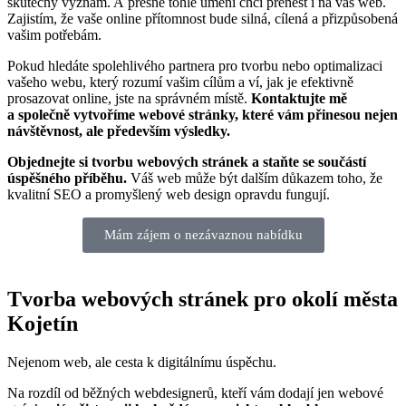
skutečný význam. A přesně tohle umění chci přenést i na váš web.
Zajistím, že vaše online přítomnost bude silná, cílená a přizpůsobená
vašim potřebám.
Pokud hledáte spolehlivého partnera pro tvorbu nebo optimalizaci
vašeho webu, který rozumí vašim cílům a ví, jak je efektivně
prosazovat online, jste na správném místě.
Kontaktujte mě
a společně vytvoříme webové stránky, které vám přinesou nejen
návštěvnost, ale především výsledky.
Objednejte si tvorbu webových stránek a staňte se součástí
úspěšného příběhu.
Váš web může být dalším důkazem toho, že
kvalitní SEO a promyšlený web design opravdu fungují.
Mám zájem o nezávaznou nabídku
Tvorba webových stránek pro okolí města
Kojetín
Nejenom web, ale cesta k digitálnímu úspěchu.
Na rozdíl od běžných webdesignerů, kteří vám dodají jen webové