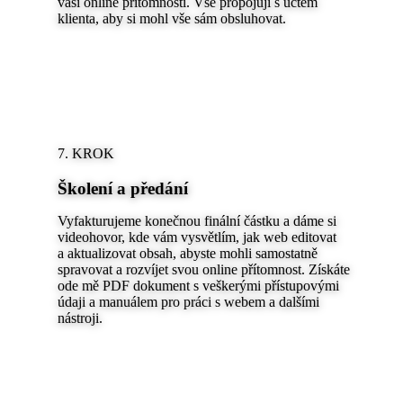
vaší online přítomnosti. Vše propojuji s účtem
klienta, aby si mohl vše sám obsluhovat.
7. KROK
Školení a předání
Vyfakturujeme konečnou finální částku a dáme si
videohovor, kde vám vysvětlím, jak web editovat
a aktualizovat obsah, abyste mohli samostatně
spravovat a rozvíjet svou online přítomnost. Získáte
ode mě PDF dokument s veškerými přístupovými
údaji a manuálem pro práci s webem a dalšími
nástroji.