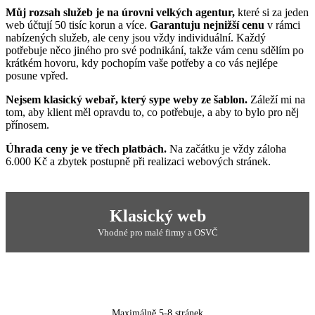
Můj rozsah služeb je na úrovni velkých agentur,
které si za jeden
web účtují 50 tisíc korun a více.
Garantuju nejnižší cenu
v rámci
nabízených služeb, ale ceny jsou vždy individuální. Každý
potřebuje něco jiného pro své podnikání, takže vám cenu sdělím po
krátkém hovoru, kdy pochopím vaše potřeby a co vás nejlépe
posune vpřed.
Nejsem klasický webař, který sype weby ze šablon.
Záleží mi na
tom, aby klient měl opravdu to, co potřebuje, a aby to bylo pro něj
přínosem.
Úhrada ceny je ve třech platbách.
Na začátku je vždy záloha
6.000 Kč a zbytek postupně při realizaci webových stránek.
Klasický web
Vhodné pro malé firmy a OSVČ
Maximálně 5-8 stránek