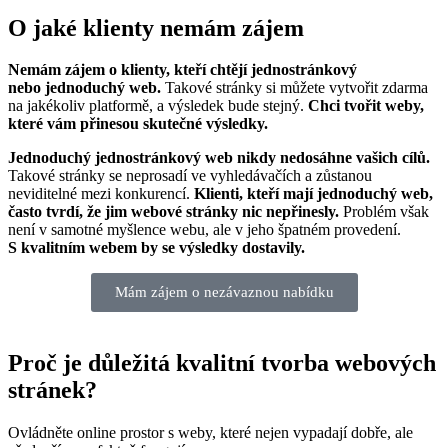
O jaké klienty nemám zájem
Nemám zájem o klienty, kteří chtějí jednostránkový
nebo jednoduchý web.
Takové stránky si můžete vytvořit zdarma
na jakékoliv platformě, a výsledek bude stejný.
Chci tvořit weby,
které vám přinesou skutečné výsledky.
Jednoduchý jednostránkový web nikdy nedosáhne vašich cílů.
Takové stránky se neprosadí ve vyhledávačích a zůstanou
neviditelné mezi konkurencí.
Klienti, kteří mají jednoduchý web,
často tvrdí, že jim webové stránky nic nepřinesly.
Problém však
není v samotné myšlence webu, ale v jeho špatném provedení.
S kvalitním webem by se výsledky dostavily.
Mám zájem o nezávaznou nabídku
Proč je důležitá kvalitní tvorba webových
stránek?
Ovládněte online prostor s weby, které nejen vypadají dobře, ale