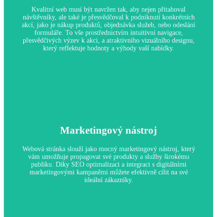
V dnešní digitální době očekávají zákazníci, že seriózní
Kvalitní web musí být navržen tak, aby nejen přitahoval
podniky budou mít online přítomnost, která poskytuje základní
návštěvníky, ale také je přesvědčoval k podniknutí konkrétních
informace o jejich produktech a službách.
akcí, jako je nákup produktů, objednávka služeb, nebo odeslání
formuláře. To vše prostřednictvím intuitivní navigace,
přesvědčivých výzev k akci, a atraktivního vizuálního designu,
který reflektuje hodnoty a výhody vaší nabídky.
Konverze Návštěvníků na Klienty
Marketingový nástroj
Proč je to důležité:
Webová stránka, která efektivně konvertuje, zvyšuje vaše
příjmy a maximalizuje návratnost investice do online
Webová stránka slouží jako mocný marketingový nástroj, který
marketingu. Tím se stává nepostradatelným nástrojem pro růst
vám umožňuje propagovat své produkty a služby širokému
vašeho podnikání.
publiku. Díky SEO optimalizaci a integraci s digitálními
marketingovými kampaněmi můžete efektivně cílit na své
ideální zákazníky.