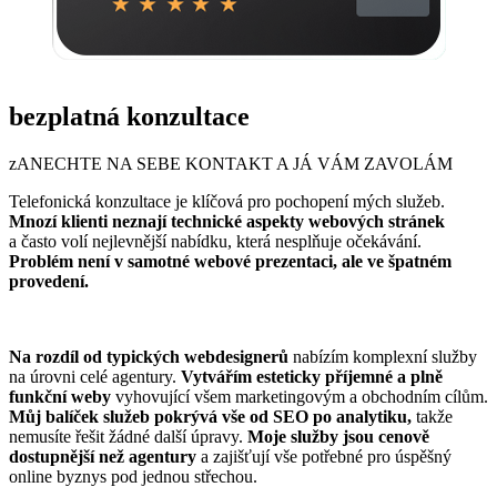
bezplatná konzultace
zANECHTE NA SEBE KONTAKT A JÁ VÁM ZAVOLÁM
Telefonická konzultace je klíčová pro pochopení mých služeb.
Mnozí klienti neznají technické aspekty webových stránek
a často volí nejlevnější nabídku, která nesplňuje očekávání.
Problém není v samotné webové prezentaci, ale ve špatném
provedení.
Na rozdíl od typických webdesignerů
nabízím komplexní služby
na úrovni celé agentury.
Vytvářím esteticky příjemné a plně
funkční weby
vyhovující všem marketingovým a obchodním cílům.
Můj balíček služeb pokrývá vše od SEO po analytiku,
takže
nemusíte řešit žádné další úpravy.
Moje služby jsou cenově
dostupnější než agentury
a zajišťují vše potřebné pro úspěšný
online byznys pod jednou střechou.