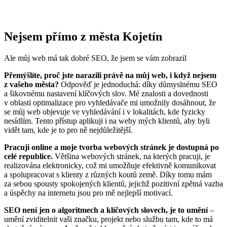
Nejsem přímo z města Kojetín
Ale můj web má tak dobré SEO, že jsem se vám zobrazil
Přemýšlíte, proč jste narazili právě na můj web, i když nejsem
z vašeho města?
Odpověď je jednoduchá: díky důmyslnému SEO
a šikovnému nastavení klíčových slov. Mé znalosti a dovednosti
v oblasti optimalizace pro vyhledávače mi umožnily dosáhnout, že
se můj web objevuje ve vyhledávání i v lokalitách, kde fyzicky
nesídlím. Tento přístup aplikuji i na weby mých klientů, aby byli
vidět tam, kde je to pro ně nejdůležitější.
Pracuji online a moje tvorba webových stránek je dostupná po
celé republice.
Většina webových stránek, na kterých pracuji, je
realizována elektronicky, což mi umožňuje efektivně komunikovat
a spolupracovat s klienty z různých koutů země. Díky tomu mám
za sebou spousty spokojených klientů, jejichž pozitivní zpětná vazba
a úspěchy na internetu jsou pro mě nejlepší motivací.
SEO není jen o algoritmech a klíčových slovech, je to umění
–
umění zviditelnit vaši značku, projekt nebo službu tam, kde to má