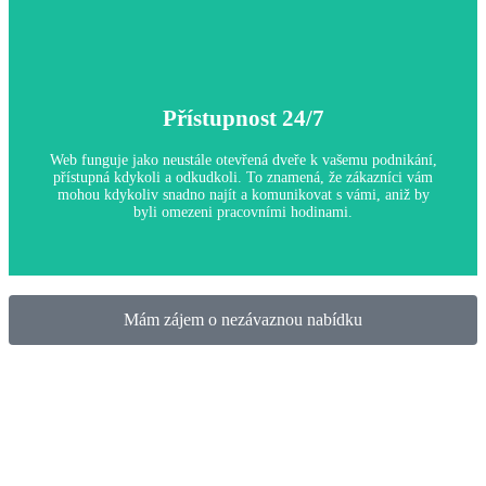
Marketingový nástroj
Přístupnost 24/7
Proč je to důležité:
Efektivně navržená webová stránka vám pomůže zlepšit online
viditelnost, což je klíčové pro přilákání nových zákazníků a
Web funguje jako neustále otevřená dveře k vašemu podnikání,
budování značky v konkurenčním prostředí.
přístupná kdykoli a odkudkoli. To znamená, že zákazníci vám
mohou kdykoliv snadno najít a komunikovat s vámi, aniž by
byli omezeni pracovními hodinami.
Mám zájem o nezávaznou nabídku
Přístupnost 24/7
Proč je to důležité:
Tento neustálý přístup zvyšuje vaši dostupnost pro zákazníky,
což může výrazně zvýšit vaše prodeje a zákaznickou základnu.