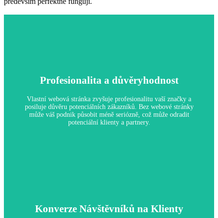
především perfektně fungují.
Profesionalita a důvěryhodnost
Vlastní webová stránka zvyšuje profesionalitu vaší značky a
posiluje důvěru potenciálních zákazníků. Bez webové stránky
může váš podnik působit méně seriózně, což může odradit
potenciální klienty a partnery.
Profesionalita a důvěryhodnost
Konverze Návštěvníků na Klienty
Proč je to důležité: