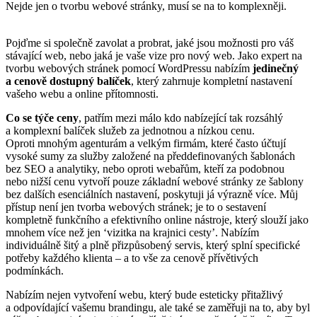
Nejde jen o tvorbu webové stránky, musí se na to komplexněji.
Pojďme si společně zavolat a probrat, jaké jsou možnosti pro váš
stávající web, nebo jaká je vaše vize pro nový web. Jako expert na
tvorbu webových stránek pomocí WordPressu nabízím
jedinečný
a cenově dostupný balíček
, který zahrnuje kompletní nastavení
vašeho webu a online přítomnosti.
Co se týče ceny
, patřím mezi málo kdo nabízející tak rozsáhlý
a komplexní balíček služeb za jednotnou a nízkou cenu.
Oproti mnohým agenturám a velkým firmám, které často účtují
vysoké sumy za služby založené na předdefinovaných šablonách
bez SEO a analytiky, nebo oproti webařům, kteří za podobnou
nebo nižší cenu vytvoří pouze základní webové stránky ze šablony
bez dalších esenciálních nastavení, poskytuji já výrazně více. Můj
přístup není jen tvorba webových stránek; je to o sestavení
kompletně funkčního a efektivního online nástroje, který slouží jako
mnohem více než jen ‘vizitka na krajnici cesty’. Nabízím
individuálně šitý a plně přizpůsobený servis, který splní specifické
potřeby každého klienta – a to vše za cenově přívětivých
podmínkách.
Nabízím nejen vytvoření webu, který bude esteticky přitažlivý
a odpovídající vašemu brandingu, ale také se zaměřuji na to, aby byl