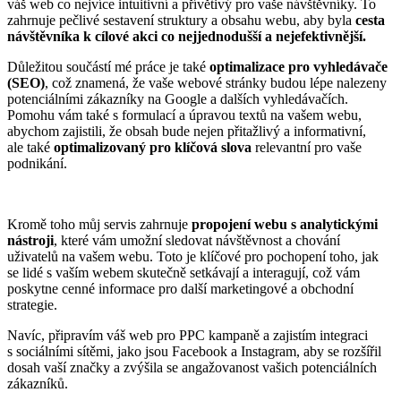
váš web co nejvíce intuitivní a přívětivý pro vaše návštěvníky. To
zahrnuje pečlivé sestavení struktury a obsahu webu, aby byla
cesta
návštěvníka k cílové akci co nejjednodušší a nejefektivnější.
Důležitou součástí mé práce je také
optimalizace pro vyhledávače
(SEO)
, což znamená, že vaše webové stránky budou lépe nalezeny
potenciálními zákazníky na Google a dalších vyhledávačích.
Pomohu vám také s formulací a úpravou textů na vašem webu,
abychom zajistili, že obsah bude nejen přitažlivý a informativní,
ale také
optimalizovaný pro klíčová slova
relevantní pro vaše
podnikání.
Kromě toho můj servis zahrnuje
propojení webu s analytickými
nástroji
, které vám umožní sledovat návštěvnost a chování
uživatelů na vašem webu. Toto je klíčové pro pochopení toho, jak
se lidé s vaším webem skutečně setkávají a interagují, což vám
poskytne cenné informace pro další marketingové a obchodní
strategie.
Navíc, připravím váš web pro PPC kampaně a zajistím integraci
s sociálními sítěmi, jako jsou Facebook a Instagram, aby se rozšířil
dosah vaší značky a zvýšila se angažovanost vašich potenciálních
zákazníků.