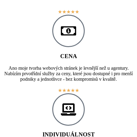
což může výrazně zvýšit vaše prodeje a zákaznickou základnu.
★
★
★
★
★
CENA
Ano moje tvorba webových stránek je levnější než u agentury.
Nabízím prvotřídní služby za ceny, které jsou dostupné i pro menší
podniky a jednotlivce - bez kompromisů v kvalitě.
★
★
★
★
★
INDIVIDUÁLNOST