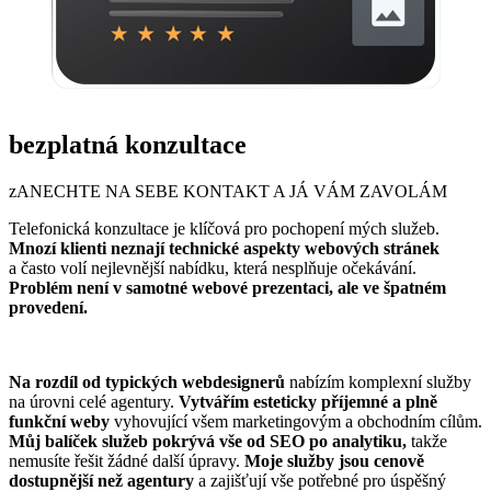
bezplatná konzultace
zANECHTE NA SEBE KONTAKT A JÁ VÁM ZAVOLÁM
Telefonická konzultace je klíčová pro pochopení mých služeb.
Mnozí klienti neznají technické aspekty webových stránek
a často volí nejlevnější nabídku, která nesplňuje očekávání.
Problém není v samotné webové prezentaci, ale ve špatném
provedení.
Na rozdíl od typických webdesignerů
nabízím komplexní služby
na úrovni celé agentury.
Vytvářím esteticky příjemné a plně
funkční weby
vyhovující všem marketingovým a obchodním cílům.
Můj balíček služeb pokrývá vše od SEO po analytiku,
takže
nemusíte řešit žádné další úpravy.
Moje služby jsou cenově
dostupnější než agentury
a zajišťují vše potřebné pro úspěšný