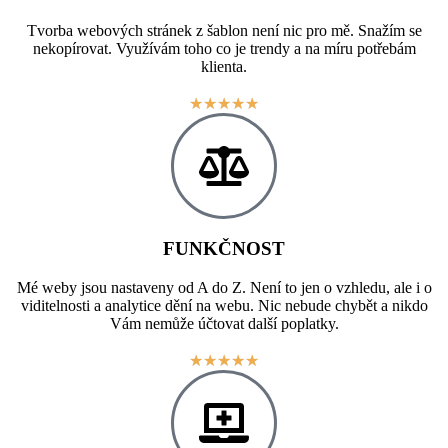
Tvorba webových stránek z šablon není nic pro mě. Snažím se
nekopírovat. Využívám toho co je trendy a na míru potřebám
klienta.
★
★
★
★
★
FUNKČNOST
Mé weby jsou nastaveny od A do Z. Není to jen o vzhledu, ale i o
viditelnosti a analytice dění na webu. Nic nebude chybět a nikdo
Vám nemůže účtovat další poplatky.
★
★
★
★
★