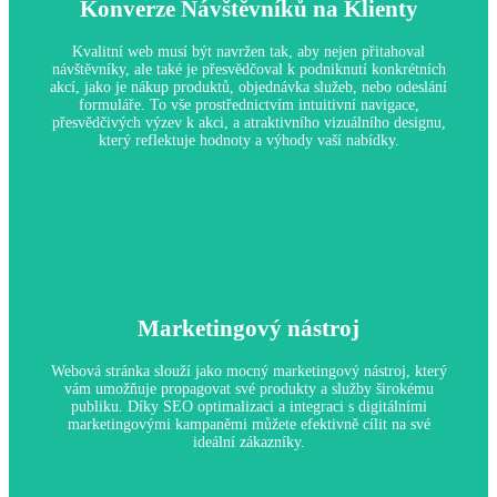
Konverze Návštěvníků na Klienty
Proč je to důležité:
V dnešní digitální době očekávají zákazníci, že seriózní
Kvalitní web musí být navržen tak, aby nejen přitahoval
podniky budou mít online přítomnost, která poskytuje základní
návštěvníky, ale také je přesvědčoval k podniknutí konkrétních
informace o jejich produktech a službách.
akcí, jako je nákup produktů, objednávka služeb, nebo odeslání
formuláře. To vše prostřednictvím intuitivní navigace,
přesvědčivých výzev k akci, a atraktivního vizuálního designu,
který reflektuje hodnoty a výhody vaší nabídky.
Konverze Návštěvníků na Klienty
Marketingový nástroj
Proč je to důležité:
Webová stránka, která efektivně konvertuje, zvyšuje vaše
příjmy a maximalizuje návratnost investice do online
Webová stránka slouží jako mocný marketingový nástroj, který
marketingu. Tím se stává nepostradatelným nástrojem pro růst
vám umožňuje propagovat své produkty a služby širokému
vašeho podnikání.
publiku. Díky SEO optimalizaci a integraci s digitálními
marketingovými kampaněmi můžete efektivně cílit na své
ideální zákazníky.