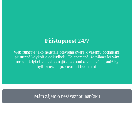
Marketingový nástroj
Přístupnost 24/7
Proč je to důležité:
Efektivně navržená webová stránka vám pomůže zlepšit online
viditelnost, což je klíčové pro přilákání nových zákazníků a
Web funguje jako neustále otevřená dveře k vašemu podnikání,
budování značky v konkurenčním prostředí.
přístupná kdykoli a odkudkoli. To znamená, že zákazníci vám
mohou kdykoliv snadno najít a komunikovat s vámi, aniž by
byli omezeni pracovními hodinami.
Mám zájem o nezávaznou nabídku
Přístupnost 24/7
Proč je to důležité:
Tento neustálý přístup zvyšuje vaši dostupnost pro zákazníky,