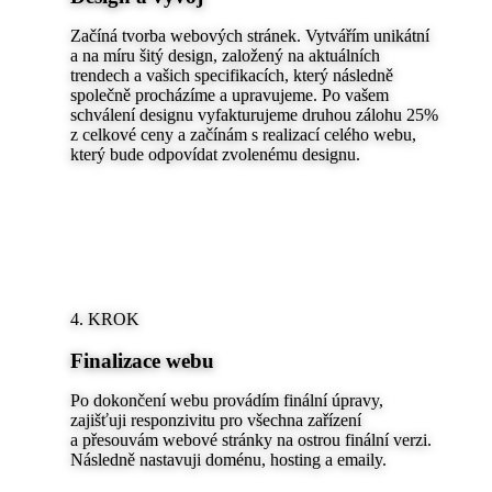
Začíná tvorba webových stránek. Vytvářím unikátní
a na míru šitý design, založený na aktuálních
trendech a vašich specifikacích, který následně
společně procházíme a upravujeme. Po vašem
schválení designu vyfakturujeme druhou zálohu 25%
z celkové ceny a začínám s realizací celého webu,
který bude odpovídat zvolenému designu.
4. KROK
Finalizace webu
Po dokončení webu provádím finální úpravy,
zajišťuji responzivitu pro všechna zařízení
a přesouvám webové stránky na ostrou finální verzi.
Následně nastavuji doménu, hosting a emaily.