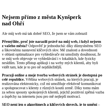
Nejsem přímo z města Kynšperk
nad Ohří
Ale můj web má tak dobré SEO, že jsem se vám zobrazil
Přemýšlíte, proč jste narazili právě na můj web, i když nejsem
z vašeho města?
Odpověď je jednoduchá: díky důmyslnému SEO
a šikovnému nastavení klíčových slov. Mé znalosti a dovednosti
v oblasti optimalizace pro vyhledávače mi umožnily dosáhnout, že
se můj web objevuje ve vyhledávání i v lokalitách, kde fyzicky
nesídlím. Tento přístup aplikuji i na weby mých klientů, aby byli
vidět tam, kde je to pro ně nejdůležitější.
Pracuji online a moje tvorba webových stránek je dostupná po
celé republice.
Většina webových stránek, na kterých pracuji, je
realizována elektronicky, což mi umožňuje efektivně komunikovat
a spolupracovat s klienty z různých koutů země. Díky tomu mám
za sebou spousty spokojených klientů, jejichž pozitivní zpětná vazba
a úspěchy na internetu jsou pro mě nejlepší motivací.
SEO není jen o algoritmech a klíčových slovech, je to umění
–