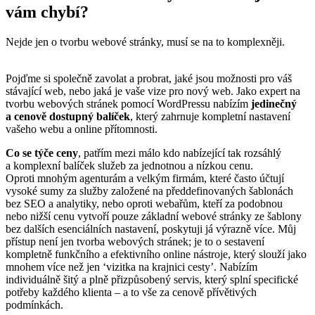
vám chybí?
Nejde jen o tvorbu webové stránky, musí se na to komplexněji.
Pojďme si společně zavolat a probrat, jaké jsou možnosti pro váš
stávající web, nebo jaká je vaše vize pro nový web. Jako expert na
tvorbu webových stránek pomocí WordPressu nabízím
jedinečný
a cenově dostupný balíček
, který zahrnuje kompletní nastavení
vašeho webu a online přítomnosti.
Co se týče ceny
, patřím mezi málo kdo nabízející tak rozsáhlý
a komplexní balíček služeb za jednotnou a nízkou cenu.
Oproti mnohým agenturám a velkým firmám, které často účtují
vysoké sumy za služby založené na předdefinovaných šablonách
bez SEO a analytiky, nebo oproti webařům, kteří za podobnou
nebo nižší cenu vytvoří pouze základní webové stránky ze šablony
bez dalších esenciálních nastavení, poskytuji já výrazně více. Můj
přístup není jen tvorba webových stránek; je to o sestavení
kompletně funkčního a efektivního online nástroje, který slouží jako
mnohem více než jen ‘vizitka na krajnici cesty’. Nabízím
individuálně šitý a plně přizpůsobený servis, který splní specifické
potřeby každého klienta – a to vše za cenově přívětivých
podmínkách.