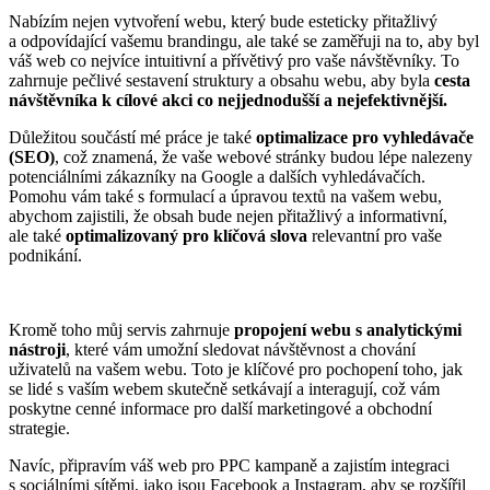
Nabízím nejen vytvoření webu, který bude esteticky přitažlivý
a odpovídající vašemu brandingu, ale také se zaměřuji na to, aby byl
váš web co nejvíce intuitivní a přívětivý pro vaše návštěvníky. To
zahrnuje pečlivé sestavení struktury a obsahu webu, aby byla
cesta
návštěvníka k cílové akci co nejjednodušší a nejefektivnější.
Důležitou součástí mé práce je také
optimalizace pro vyhledávače
(SEO)
, což znamená, že vaše webové stránky budou lépe nalezeny
potenciálními zákazníky na Google a dalších vyhledávačích.
Pomohu vám také s formulací a úpravou textů na vašem webu,
abychom zajistili, že obsah bude nejen přitažlivý a informativní,
ale také
optimalizovaný pro klíčová slova
relevantní pro vaše
podnikání.
Kromě toho můj servis zahrnuje
propojení webu s analytickými
nástroji
, které vám umožní sledovat návštěvnost a chování
uživatelů na vašem webu. Toto je klíčové pro pochopení toho, jak
se lidé s vaším webem skutečně setkávají a interagují, což vám
poskytne cenné informace pro další marketingové a obchodní
strategie.
Navíc, připravím váš web pro PPC kampaně a zajistím integraci
s sociálními sítěmi, jako jsou Facebook a Instagram, aby se rozšířil