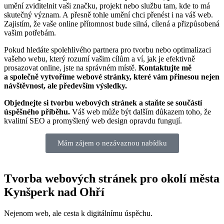
umění zviditelnit vaši značku, projekt nebo službu tam, kde to má
skutečný význam. A přesně tohle umění chci přenést i na váš web.
Zajistím, že vaše online přítomnost bude silná, cílená a přizpůsobená
vašim potřebám.
Pokud hledáte spolehlivého partnera pro tvorbu nebo optimalizaci
vašeho webu, který rozumí vašim cílům a ví, jak je efektivně
prosazovat online, jste na správném místě.
Kontaktujte mě
a společně vytvoříme webové stránky, které vám přinesou nejen
návštěvnost, ale především výsledky.
Objednejte si tvorbu webových stránek a staňte se součástí
úspěšného příběhu.
Váš web může být dalším důkazem toho, že
kvalitní SEO a promyšlený web design opravdu fungují.
Mám zájem o nezávaznou nabídku
Tvorba webových stránek pro okolí města
Kynšperk nad Ohří
Nejenom web, ale cesta k digitálnímu úspěchu.