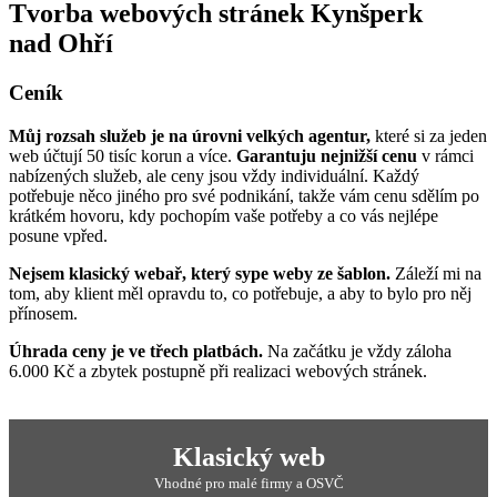
Tvorba webových stránek Kynšperk
nad Ohří
Ceník
Můj rozsah služeb je na úrovni velkých agentur,
které si za jeden
web účtují 50 tisíc korun a více.
Garantuju nejnižší cenu
v rámci
nabízených služeb, ale ceny jsou vždy individuální. Každý
potřebuje něco jiného pro své podnikání, takže vám cenu sdělím po
krátkém hovoru, kdy pochopím vaše potřeby a co vás nejlépe
posune vpřed.
Nejsem klasický webař, který sype weby ze šablon.
Záleží mi na
tom, aby klient měl opravdu to, co potřebuje, a aby to bylo pro něj
přínosem.
Úhrada ceny je ve třech platbách.
Na začátku je vždy záloha
6.000 Kč a zbytek postupně při realizaci webových stránek.
Klasický web
Vhodné pro malé firmy a OSVČ