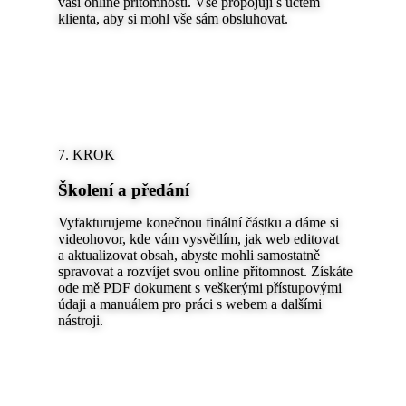
vaší online přítomnosti. Vše propojuji s účtem
klienta, aby si mohl vše sám obsluhovat.
7. KROK
Školení a předání
Vyfakturujeme konečnou finální částku a dáme si
videohovor, kde vám vysvětlím, jak web editovat
a aktualizovat obsah, abyste mohli samostatně
spravovat a rozvíjet svou online přítomnost. Získáte
ode mě PDF dokument s veškerými přístupovými
údaji a manuálem pro práci s webem a dalšími
nástroji.