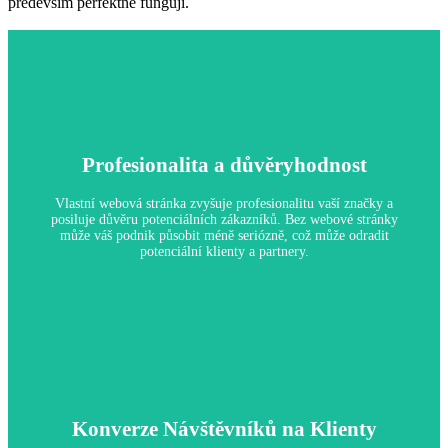
především perfektně fungují.
Profesionalita a důvěryhodnost
Vlastní webová stránka zvyšuje profesionalitu vaší značky a
posiluje důvěru potenciálních zákazníků. Bez webové stránky
může váš podnik působit méně seriózně, což může odradit
potenciální klienty a partnery.
Profesionalita a důvěryhodnost
Konverze Návštěvníků na Klienty
Proč je to důležité: