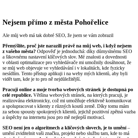
Nejsem přímo z města Pohořelice
Ale můj web má tak dobré SEO, že jsem se vám zobrazil
Přemýšlíte, proč jste narazili právě na můj web, i když nejsem
z vašeho města?
Odpověď je jednoduchá: díky důmyslnému SEO
a šikovnému nastavení klíčových slov. Mé znalosti a dovednosti
v oblasti optimalizace pro vyhledávače mi umožnily dosáhnout, že
se můj web objevuje ve vyhledávání i v lokalitách, kde fyzicky
nesídlím. Tento přístup aplikuji i na weby mých klientů, aby byli
vidět tam, kde je to pro ně nejdůležitější.
Pracuji online a moje tvorba webových stránek je dostupná po
celé republice.
Většina webových stránek, na kterých pracuji, je
realizována elektronicky, což mi umožňuje efektivně komunikovat
a spolupracovat s klienty z různých koutů země. Díky tomu mám
za sebou spousty spokojených klientů, jejichž pozitivní zpětná vazba
a úspěchy na internetu jsou pro mě nejlepší motivací.
SEO není jen o algoritmech a klíčových slovech, je to umění
–
umění zviditelnit vaši značku, projekt nebo službu tam, kde to má