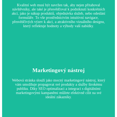
V dnešní digitální době očekávají zákazníci, že seriózní
Kvalitní web musí být navržen tak, aby nejen přitahoval
podniky budou mít online přítomnost, která poskytuje základní
návštěvníky, ale také je přesvědčoval k podniknutí konkrétních
informace o jejich produktech a službách.
akcí, jako je nákup produktů, objednávka služeb, nebo odeslání
formuláře. To vše prostřednictvím intuitivní navigace,
přesvědčivých výzev k akci, a atraktivního vizuálního designu,
který reflektuje hodnoty a výhody vaší nabídky.
Konverze Návštěvníků na Klienty
Marketingový nástroj
Proč je to důležité:
Webová stránka, která efektivně konvertuje, zvyšuje vaše
příjmy a maximalizuje návratnost investice do online
Webová stránka slouží jako mocný marketingový nástroj, který
marketingu. Tím se stává nepostradatelným nástrojem pro růst
vám umožňuje propagovat své produkty a služby širokému
vašeho podnikání.
publiku. Díky SEO optimalizaci a integraci s digitálními
marketingovými kampaněmi můžete efektivně cílit na své
ideální zákazníky.