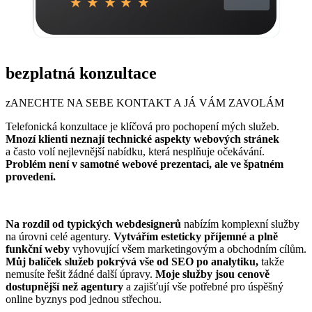
bezplatná konzultace
zANECHTE NA SEBE KONTAKT A JÁ VÁM ZAVOLÁM
Telefonická konzultace je klíčová pro pochopení mých služeb.
Mnozí klienti neznají technické aspekty webových stránek
a často volí nejlevnější nabídku, která nesplňuje očekávání.
Problém není v samotné webové prezentaci, ale ve špatném
provedení.
Na rozdíl od typických webdesignerů
nabízím komplexní služby
na úrovni celé agentury.
Vytvářím esteticky příjemné a plně
funkční weby
vyhovující všem marketingovým a obchodním cílům.
Můj balíček služeb pokrývá vše od SEO po analytiku,
takže
nemusíte řešit žádné další úpravy.
Moje služby jsou cenově
dostupnější než agentury
a zajišťují vše potřebné pro úspěšný
online byznys pod jednou střechou.