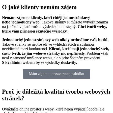
O jaké klienty nemám zájem
Nemám zájem o klienty, kteří chtějí jednostránkový
nebo jednoduchý web.
Takové stránky si můžete vytvořit zdarma
na jakékoliv platformě, a výsledek bude stejný.
Chci tvořit weby,
které vám přinesou skutečné výsledky.
Jednoduchý jednostránkový web nikdy nedosáhne vašich cílů.
Takové stránky se neprosadí ve vyhledávačích a zůstanou
neviditelné mezi konkurencí.
Klienti, kteří mají jednoduchý web,
často tvrdí, že jim webové stránky nic nepřinesly.
Problém však
není v samotné myšlence webu, ale v jeho špatném provedení.
S kvalitním webem by se výsledky dostavily.
Mám zájem o nezávaznou nabídku
Proč je důležitá kvalitní tvorba webových
stránek?
Ovládněte online prostor s weby, které nejen vypadají dobře, ale