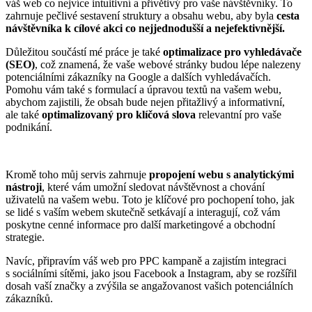
váš web co nejvíce intuitivní a přívětivý pro vaše návštěvníky. To
zahrnuje pečlivé sestavení struktury a obsahu webu, aby byla
cesta
návštěvníka k cílové akci co nejjednodušší a nejefektivnější.
Důležitou součástí mé práce je také
optimalizace pro vyhledávače
(SEO)
, což znamená, že vaše webové stránky budou lépe nalezeny
potenciálními zákazníky na Google a dalších vyhledávačích.
Pomohu vám také s formulací a úpravou textů na vašem webu,
abychom zajistili, že obsah bude nejen přitažlivý a informativní,
ale také
optimalizovaný pro klíčová slova
relevantní pro vaše
podnikání.
Kromě toho můj servis zahrnuje
propojení webu s analytickými
nástroji
, které vám umožní sledovat návštěvnost a chování
uživatelů na vašem webu. Toto je klíčové pro pochopení toho, jak
se lidé s vaším webem skutečně setkávají a interagují, což vám
poskytne cenné informace pro další marketingové a obchodní
strategie.
Navíc, připravím váš web pro PPC kampaně a zajistím integraci
s sociálními sítěmi, jako jsou Facebook a Instagram, aby se rozšířil
dosah vaší značky a zvýšila se angažovanost vašich potenciálních
zákazníků.