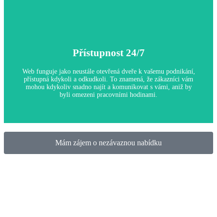
Marketingový nástroj
Přístupnost 24/7
Proč je to důležité:
Efektivně navržená webová stránka vám pomůže zlepšit online
viditelnost, což je klíčové pro přilákání nových zákazníků a
Web funguje jako neustále otevřená dveře k vašemu podnikání,
budování značky v konkurenčním prostředí.
přístupná kdykoli a odkudkoli. To znamená, že zákazníci vám
mohou kdykoliv snadno najít a komunikovat s vámi, aniž by
byli omezeni pracovními hodinami.
Mám zájem o nezávaznou nabídku
Přístupnost 24/7
Proč je to důležité:
Tento neustálý přístup zvyšuje vaši dostupnost pro zákazníky,
což může výrazně zvýšit vaše prodeje a zákaznickou základnu.