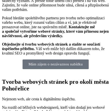
skutečný význam. A přesně tohle umění chci přenést i na váš web.
Zajistím, že vaše online přítomnost bude silná, cílená a přizpůsobená
vašim potřebám.
Pokud hledáte spolehlivého partnera pro tvorbu nebo optimalizaci
vašeho webu, který rozumí vašim cílům a ví, jak je efektivně
prosazovat online, jste na správném místě.
Kontaktujte mě
a společně vytvoříme webové stránky, které vám přinesou nejen
návštěvnost, ale především výsledky.
Objednejte si tvorbu webových stránek a staňte se součástí
úspěšného příběhu.
Váš web může být dalším důkazem toho, že
kvalitní SEO a promyšlený web design opravdu fungují.
Mám zájem o nezávaznou nabídku
Tvorba webových stránek pro okolí města
Pohořelice
Nejenom web, ale cesta k digitálnímu úspěchu.
Na rozdíl od běžných webdesignerů, kteří vám dodají jen webové