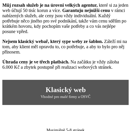
Můj rozsah služeb je na úrovni velkých agentur,
které si za jeden
web účtují 50 tisíc korun a více.
Garantuju nejnižší cenu
v rámci
nabízených služeb, ale ceny jsou vždy individuální. Každý
potřebuje něco jiného pro své podnikání, takže vám cenu sdělím po
krátkém hovoru, kdy pochopím vaše potřeby a co vás nejlépe
posune vpřed.
Nejsem klasický webař, který sype weby ze šablon.
Záleží mi na
tom, aby klient měl opravdu to, co potřebuje, a aby to bylo pro něj
přínosem.
Úhrada ceny je ve třech platbách.
Na začátku je vždy záloha
6.000 Kč a zbytek postupně při realizaci webových stránek.
Klasický web
Vhodné pro malé firmy a OSVČ
Maximálně 5-8 stránek