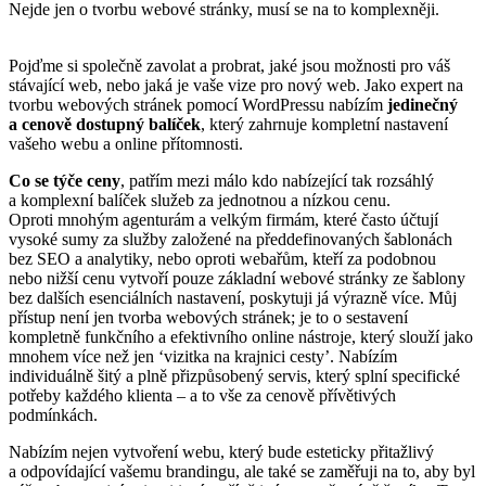
Nejde jen o tvorbu webové stránky, musí se na to komplexněji.
Pojďme si společně zavolat a probrat, jaké jsou možnosti pro váš
stávající web, nebo jaká je vaše vize pro nový web. Jako expert na
tvorbu webových stránek pomocí WordPressu nabízím
jedinečný
a cenově dostupný balíček
, který zahrnuje kompletní nastavení
vašeho webu a online přítomnosti.
Co se týče ceny
, patřím mezi málo kdo nabízející tak rozsáhlý
a komplexní balíček služeb za jednotnou a nízkou cenu.
Oproti mnohým agenturám a velkým firmám, které často účtují
vysoké sumy za služby založené na předdefinovaných šablonách
bez SEO a analytiky, nebo oproti webařům, kteří za podobnou
nebo nižší cenu vytvoří pouze základní webové stránky ze šablony
bez dalších esenciálních nastavení, poskytuji já výrazně více. Můj
přístup není jen tvorba webových stránek; je to o sestavení
kompletně funkčního a efektivního online nástroje, který slouží jako
mnohem více než jen ‘vizitka na krajnici cesty’. Nabízím
individuálně šitý a plně přizpůsobený servis, který splní specifické
potřeby každého klienta – a to vše za cenově přívětivých
podmínkách.
Nabízím nejen vytvoření webu, který bude esteticky přitažlivý
a odpovídající vašemu brandingu, ale také se zaměřuji na to, aby byl