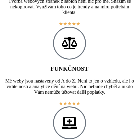
Tvorba webových stránek z šablon není nic pro mě. Snažím se
nekopírovat. Využívám toho co je trendy a na míru potřebám
klienta.
★
★
★
★
★
FUNKČNOST
Mé weby jsou nastaveny od A do Z. Není to jen o vzhledu, ale i o
viditelnosti a analytice dění na webu. Nic nebude chybět a nikdo
Vám nemůže účtovat další poplatky.
★
★
★
★
★