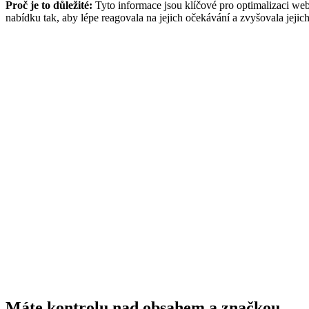
Proč je to důležité:
Tyto informace jsou klíčové pro optimalizaci web
nabídku tak, aby lépe reagovala na jejich očekávání a zvyšovala jejic
Máte kontrolu nad obsahem a značkou