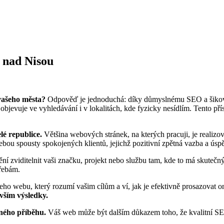
 nad Nisou
 vašeho města?
Odpověď je jednoduchá: díky důmyslnému SEO a šikovné
evuje ve vyhledávání i v lokalitách, kde fyzicky nesídlím. Tento příst
lé republice.
Většina webových stránek, na kterých pracuji, je realiz
ou spousty spokojených klientů, jejichž pozitivní zpětná vazba a úspěc
ní zviditelnit vaši značku, projekt nebo službu tam, kde to má skutečn
třebám.
eho webu, který rozumí vašim cílům a ví, jak je efektivně prosazovat on
vším výsledky.
šného příběhu.
Váš web může být dalším důkazem toho, že kvalitní SE