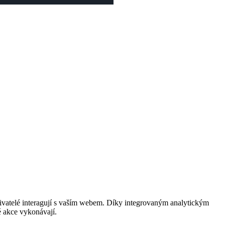
živatelé interagují s vaším webem. Díky integrovaným analytickým
ké akce vykonávají.