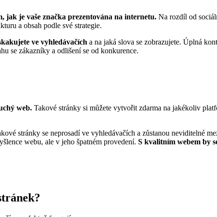
, jak je vaše značka prezentována na internetu.
Na rozdíl od sociál
kturu a obsah podle své strategie.
skakujete ve vyhledávačích
a na jaká slova se zobrazujete. Úplná ko
ahu se zákazníky a odlišení se od konkurence.
duchý web.
Takové stránky si můžete vytvořit zdarma na jakékoliv plat
kové stránky se neprosadí ve vyhledávačích a zůstanou neviditelné me
šlence webu, ale v jeho špatném provedení.
S kvalitním webem by se
stránek?