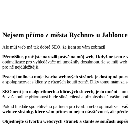
Nejsem přímo z města Rychnov u Jablonce
Ale můj web má tak dobré SEO, že jsem se vám zobrazil
Přemýšlíte, proč jste narazili právě na můj web, i když nejsem z
optimalizace pro vyhledávače mi umožnily dosáhnout, že se můj web obj
pro ně nejdůležitější.
Pracuji online a moje tvorba webových stránek je dostupná po ce
a spolupracovat s klienty z různých koutů země. Díky tomu mám za seb
SEO není jen o algoritmech a klíčových slovech, je to umění
– umě
že vaše online přítomnost bude silná, cílená a přizpůsobená vašim po
Pokud hledáte spolehlivého partnera pro tvorbu nebo optimalizaci vaš
webové stránky, které vám přinesou nejen návštěvnost, ale přede
Objednejte si tvorbu webových stránek a staňte se součástí úspě