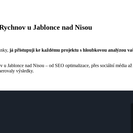
 Rychnov u Jablonce nad Nisou
ánky,
já přistupuji ke každému projektu s hloubkovou analýzou vaš
nov u Jablonce nad Nisou – od SEO optimalizace, přes sociální média a
nerovaly výsledky.